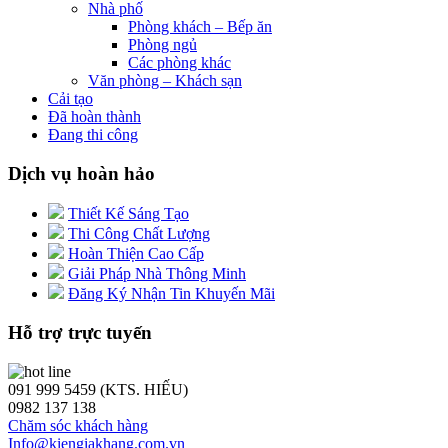
Nhà phố
Phòng khách – Bếp ăn
Phòng ngủ
Các phòng khác
Văn phòng – Khách sạn
Cải tạo
Đã hoàn thành
Đang thi công
Dịch vụ hoàn hảo
Thiết Kế Sáng Tạo
Thi Công Chất Lượng
Hoàn Thiện Cao Cấp
Giải Pháp Nhà Thông Minh
Đăng Ký Nhận Tin Khuyến Mãi
Hỗ trợ trực tuyến
091 999 5459 (KTS. HIẾU)
0982 137 138
Chăm sóc khách hàng
Info@kiengiakhang.com.vn