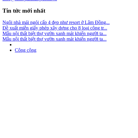
Tin tức mới nhất
Ngôi nhà mái ngói cấp 4 đẹp như resort ở Lâm Đồng...
Đề xuất miễn giấy phép xây dựng cho 8 loại công tr...
Mẫu nội thất biệt thự vườn xanh mát khiến người ta...
Mẫu nội thất biệt thự vườn xanh mát khiến người ta...
Công cộng