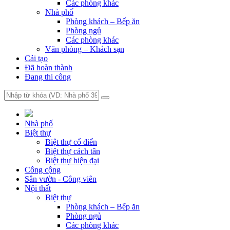
Các phòng khác
Nhà phố
Phòng khách – Bếp ăn
Phòng ngủ
Các phòng khác
Văn phòng – Khách sạn
Cải tạo
Đã hoàn thành
Đang thi công
Nhà phố
Biệt thự
Biệt thự cổ điển
Biệt thự cách tân
Biệt thự hiện đại
Công cộng
Sân vườn - Công viên
Nội thất
Biệt thự
Phòng khách – Bếp ăn
Phòng ngủ
Các phòng khác