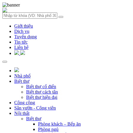
Giới thiệu
Dịch vụ
Tuyển dụng
Tin tức
Liên hệ
Nhà phố
Biệt thự
Biệt thự cổ điển
Biệt thự cách tân
Biệt thự hiện đại
Công cộng
Sân vườn - Công viên
Nội thất
Biệt thự
Phòng khách – Bếp ăn
Phòng ngủ