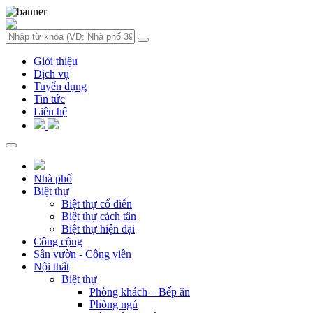
Giới thiệu
Dịch vụ
Tuyển dụng
Tin tức
Liên hệ
Nhà phố
Biệt thự
Biệt thự cổ điển
Biệt thự cách tân
Biệt thự hiện đại
Công cộng
Sân vườn - Công viên
Nội thất
Biệt thự
Phòng khách – Bếp ăn
Phòng ngủ