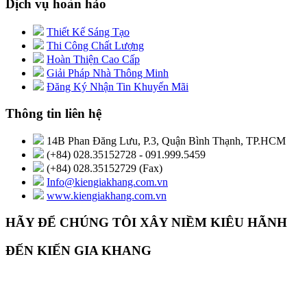
Dịch vụ hoàn hảo
Thiết Kế Sáng Tạo
Thi Công Chất Lượng
Hoàn Thiện Cao Cấp
Giải Pháp Nhà Thông Minh
Đăng Ký Nhận Tin Khuyến Mãi
Thông tin liên hệ
14B Phan Đăng Lưu, P.3, Quận Bình Thạnh, TP.HCM
(+84) 028.35152728 - 091.999.5459
(+84) 028.35152729 (Fax)
Info@kiengiakhang.com.vn
www.kiengiakhang.com.vn
HÃY ĐỂ CHÚNG TÔI XÂY NIỀM KIÊU HÃNH
ĐẾN KIẾN GIA KHANG