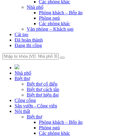
Các phòng khác
Nhà phố
Phòng khách – Bếp ăn
Phòng ngủ
Các phòng khác
Văn phòng – Khách sạn
Cải tạo
Đã hoàn thành
Đang thi công
Nhà phố
Biệt thự
Biệt thự cổ điển
Biệt thự cách tân
Biệt thự hiện đại
Công cộng
Sân vườn - Công viên
Nội thất
Biệt thự
Phòng khách – Bếp ăn
Phòng ngủ
Các phòng khác