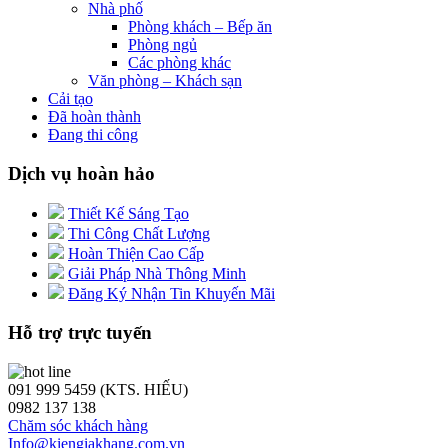
Nhà phố
Phòng khách – Bếp ăn
Phòng ngủ
Các phòng khác
Văn phòng – Khách sạn
Cải tạo
Đã hoàn thành
Đang thi công
Dịch vụ hoàn hảo
Thiết Kế Sáng Tạo
Thi Công Chất Lượng
Hoàn Thiện Cao Cấp
Giải Pháp Nhà Thông Minh
Đăng Ký Nhận Tin Khuyến Mãi
Hỗ trợ trực tuyến
091 999 5459 (KTS. HIẾU)
0982 137 138
Chăm sóc khách hàng
Info@kiengiakhang.com.vn