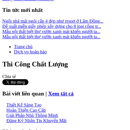
Tin tức mới nhất
Ngôi nhà mái ngói cấp 4 đẹp như resort ở Lâm Đồng...
Đề xuất miễn giấy phép xây dựng cho 8 loại công tr...
Mẫu nội thất biệt thự vườn xanh mát khiến người ta...
Mẫu nội thất biệt thự vườn xanh mát khiến người ta...
Trang chủ
Dịch vụ hoàn hảo
Thi Công Chất Lượng
Chia sẻ
Bài viết liên quan |
Xem tất cả
Thiết Kế Sáng Tạo
Hoàn Thiện Cao Cấp
Giải Pháp Nhà Thông Minh
Đăng Ký Nhận Tin Khuyến Mãi