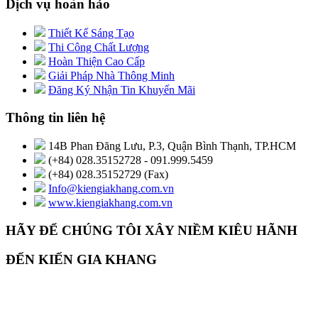
Dịch vụ hoàn hảo
Thiết Kế Sáng Tạo
Thi Công Chất Lượng
Hoàn Thiện Cao Cấp
Giải Pháp Nhà Thông Minh
Đăng Ký Nhận Tin Khuyến Mãi
Thông tin liên hệ
14B Phan Đăng Lưu, P.3, Quận Bình Thạnh, TP.HCM
(+84) 028.35152728 - 091.999.5459
(+84) 028.35152729 (Fax)
Info@kiengiakhang.com.vn
www.kiengiakhang.com.vn
HÃY ĐỂ CHÚNG TÔI XÂY NIỀM KIÊU HÃNH
ĐẾN KIẾN GIA KHANG