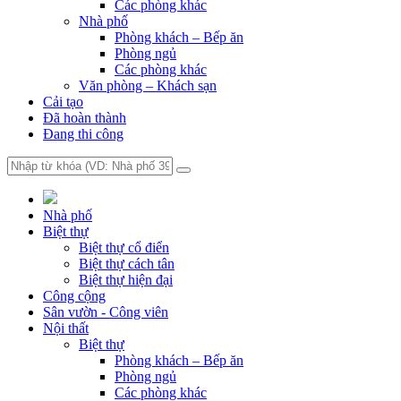
Các phòng khác
Nhà phố
Phòng khách – Bếp ăn
Phòng ngủ
Các phòng khác
Văn phòng – Khách sạn
Cải tạo
Đã hoàn thành
Đang thi công
Nhà phố
Biệt thự
Biệt thự cổ điển
Biệt thự cách tân
Biệt thự hiện đại
Công cộng
Sân vườn - Công viên
Nội thất
Biệt thự
Phòng khách – Bếp ăn
Phòng ngủ
Các phòng khác