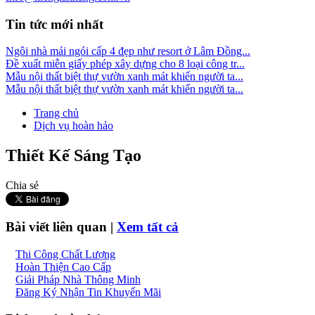
Tin tức mới nhất
Ngôi nhà mái ngói cấp 4 đẹp như resort ở Lâm Đồng...
Đề xuất miễn giấy phép xây dựng cho 8 loại công tr...
Mẫu nội thất biệt thự vườn xanh mát khiến người ta...
Mẫu nội thất biệt thự vườn xanh mát khiến người ta...
Trang chủ
Dịch vụ hoàn hảo
Thiết Kế Sáng Tạo
Chia sẻ
Bài viết liên quan |
Xem tất cả
Thi Công Chất Lượng
Hoàn Thiện Cao Cấp
Giải Pháp Nhà Thông Minh
Đăng Ký Nhận Tin Khuyến Mãi