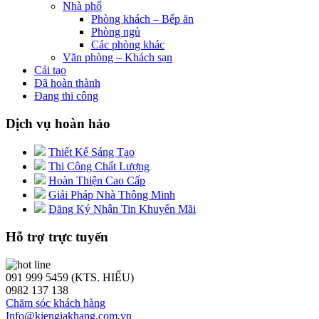
Nhà phố
Phòng khách – Bếp ăn
Phòng ngủ
Các phòng khác
Văn phòng – Khách sạn
Cải tạo
Đã hoàn thành
Đang thi công
Dịch vụ hoàn hảo
Thiết Kế Sáng Tạo
Thi Công Chất Lượng
Hoàn Thiện Cao Cấp
Giải Pháp Nhà Thông Minh
Đăng Ký Nhận Tin Khuyến Mãi
Hỗ trợ trực tuyến
091 999 5459 (KTS. HIẾU)
0982 137 138
Chăm sóc khách hàng
Info@kiengiakhang.com.vn