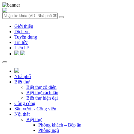
Giới thiệu
Dịch vụ
Tuyển dụng
Tin tức
Liên hệ
Nhà phố
Biệt thự
Biệt thự cổ điển
Biệt thự cách tân
Biệt thự hiện đại
Công cộng
Sân vườn - Công viên
Nội thất
Biệt thự
Phòng khách – Bếp ăn
Phòng ngủ