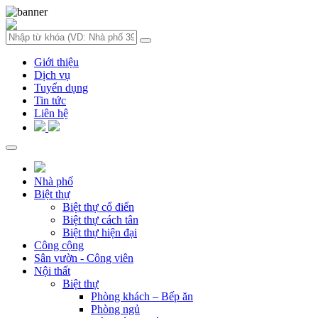
Giới thiệu
Dịch vụ
Tuyển dụng
Tin tức
Liên hệ
Nhà phố
Biệt thự
Biệt thự cổ điển
Biệt thự cách tân
Biệt thự hiện đại
Công cộng
Sân vườn - Công viên
Nội thất
Biệt thự
Phòng khách – Bếp ăn
Phòng ngủ