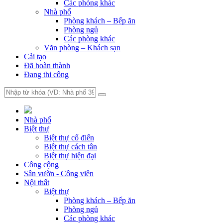
Các phòng khác
Nhà phố
Phòng khách – Bếp ăn
Phòng ngủ
Các phòng khác
Văn phòng – Khách sạn
Cải tạo
Đã hoàn thành
Đang thi công
Nhà phố
Biệt thự
Biệt thự cổ điển
Biệt thự cách tân
Biệt thự hiện đại
Công cộng
Sân vườn - Công viên
Nội thất
Biệt thự
Phòng khách – Bếp ăn
Phòng ngủ
Các phòng khác