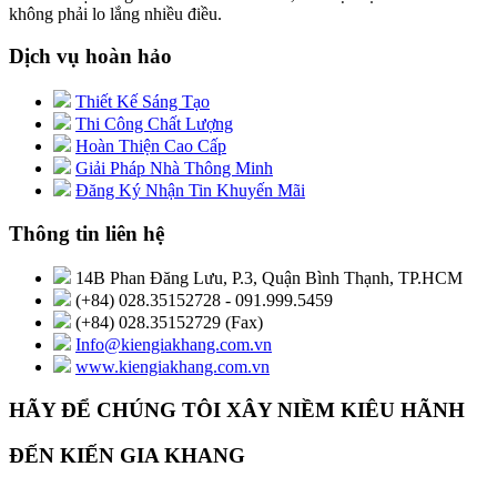
không phải lo lắng nhiều điều.
Dịch vụ hoàn hảo
Thiết Kế Sáng Tạo
Thi Công Chất Lượng
Hoàn Thiện Cao Cấp
Giải Pháp Nhà Thông Minh
Đăng Ký Nhận Tin Khuyến Mãi
Thông tin liên hệ
14B Phan Đăng Lưu, P.3, Quận Bình Thạnh, TP.HCM
(+84) 028.35152728 - 091.999.5459
(+84) 028.35152729 (Fax)
Info@kiengiakhang.com.vn
www.kiengiakhang.com.vn
HÃY ĐỂ CHÚNG TÔI XÂY NIỀM KIÊU HÃNH
ĐẾN KIẾN GIA KHANG