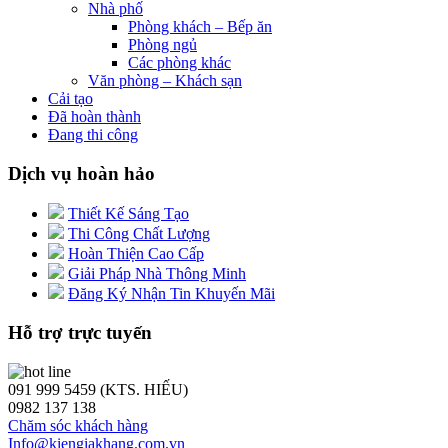
Nhà phố
Phòng khách – Bếp ăn
Phòng ngủ
Các phòng khác
Văn phòng – Khách sạn
Cải tạo
Đã hoàn thành
Đang thi công
Dịch vụ hoàn hảo
Thiết Kế Sáng Tạo
Thi Công Chất Lượng
Hoàn Thiện Cao Cấp
Giải Pháp Nhà Thông Minh
Đăng Ký Nhận Tin Khuyến Mãi
Hỗ trợ trực tuyến
091 999 5459 (KTS. HIẾU)
0982 137 138
Chăm sóc khách hàng
Info@kiengiakhang.com.vn